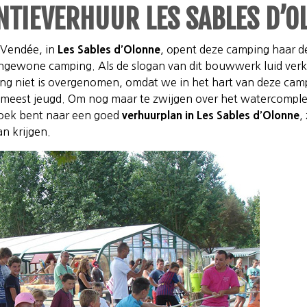
NTIEVERHUUR LES SABLES D’O
 Vendée, in
Les Sables d’Olonne
, opent deze camping haar de
engewone camping. Als de slogan van dit bouwwerk luid verkla
g niet is overgenomen, omdat we in het hart van deze campin
e meest jeugd. Om nog maar te zwijgen over het watercomplex
 zoek bent naar een goed
verhuurplan in Les Sables d’Olonne
,
an krijgen.