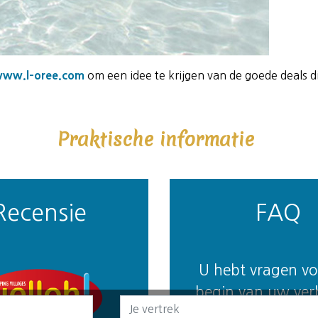
ww.l-oree.com
om een idee te krijgen van de goede deals 
Praktische informatie
Recensie
FAQ
U hebt vragen vo
begin van uw verb
Domaine de l'Oré