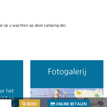
die op u wachten op deze camping des
Fotogalerij
or het
lijf op
BOEK
ONLINE BETALEN
e. Vind